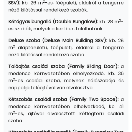
2
SSV):
kb. 26 m
-es, főépületi, oldalról a tengerre
néző kilátással rendelkező szobák.
2
Kétágyas bungalló (Double Bungalow):
kb. 28 m
-
es szobák, melyek a kertben találhatóak.
Deluxe szoba (Deluxe Main Building SSV)
: kb
.
28
2
m
alapterületű, főépületi, oldalról a tengerre
néző kilátással rendelkező szoba.
Tolóajtós családi szoba (Family Sliding Door):
a
medence környezetében elhelyezkedő, kb. 36
2
m
-es családi szoba, melynek hálószobája és
nappalija tolóajtóval van elválasztva.
Kétszobás családi szoba (Family Two Space):
a
medence környezetében elhelyezkedő, kb. 41
2
m
-es, ajtóval elválasztott kétlégterű családi
szoba.