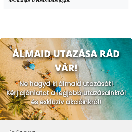
fenntartják a változtatás jogát.
ÁLMAID UTAZÁSA RÁD
VÁR!
Ne hagyd ki álmaid utazását!
Kérj ajánlatot a legjobb utazásainkról
és exkluzív akcióinkról!