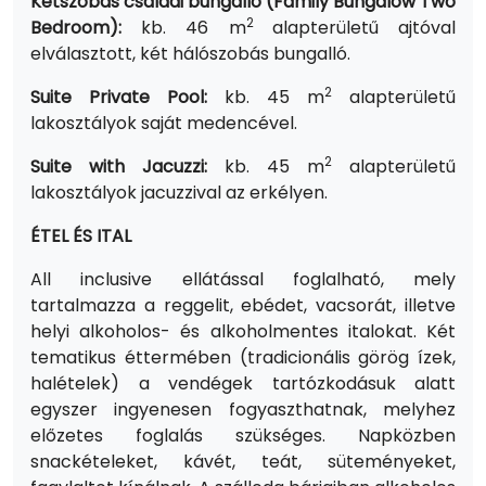
Kétszobás családi bungalló (Family Bungalow Two
2
Bedroom):
kb.
46 m
alapterületű ajtóval
elválasztott, két hálószobás bungalló.
2
Suite Private Pool:
kb. 45 m
alapterületű
lakosztályok saját medencével.
2
Suite with Jacuzzi:
kb. 45 m
alapterületű
lakosztályok jacuzzival az erkélyen.
ÉTEL ÉS ITAL
All inclusive ellátással foglalható, mely
tartalmazza a reggelit, ebédet, vacsorát, illetve
helyi alkoholos- és alkoholmentes italokat. Két
tematikus éttermében (tradicionális görög ízek,
halételek) a vendégek tartózkodásuk alatt
egyszer ingyenesen fogyaszthatnak, melyhez
előzetes foglalás szükséges. Napközben
snackételeket, kávét, teát, süteményeket,