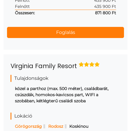
Felnőtt
435 900 Ft
Felnőtt
435 900 Ft
Összesen:
871 800 Ft
Virginia Family Resort
Tulajdonságok
közel a parthoz (max. 500 méter), családbarát,
csúszdák, homokos-kavicsos part, WIFI a
szobában, kétlégterű családi szoba
Lokáció
Görögország
Rodosz
Koskinou