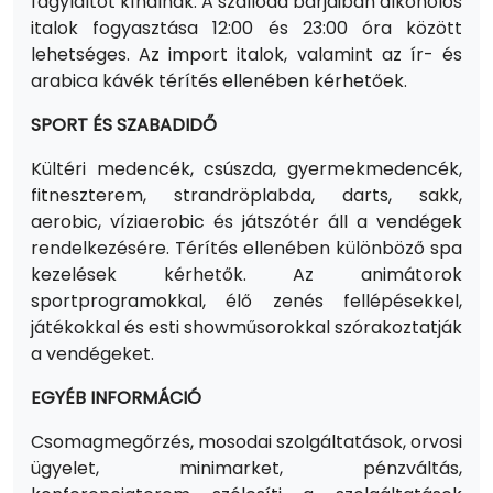
fagylaltot kínálnak. A szálloda bárjaiban alkoholos
italok fogyasztása 12:00 és 23:00 óra között
lehetséges. Az import italok, valamint az ír- és
arabica kávék térítés ellenében kérhetőek.
SPORT ÉS SZABADIDŐ
Kültéri medencék, csúszda, gyermekmedencék,
fitneszterem, strandröplabda, darts, sakk,
aerobic, víziaerobic és játszótér áll a vendégek
rendelkezésére. Térítés ellenében különböző spa
kezelések kérhetők. Az animátorok
sportprogramokkal, élő zenés fellépésekkel,
játékokkal és esti showműsorokkal szórakoztatják
a vendégeket.
EGYÉB INFORMÁCIÓ
Csomagmegőrzés, mosodai szolgáltatások, orvosi
ügyelet, minimarket, pénzváltás,