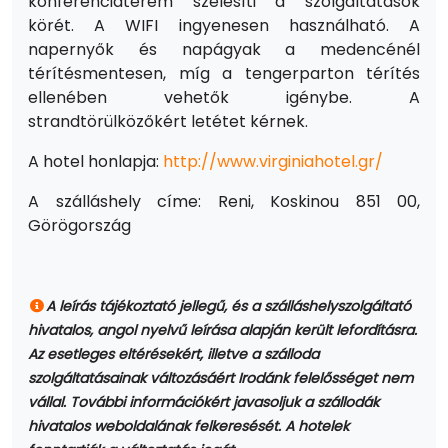
konferenciaterem szélesíti a szolgáltatások
körét. A WIFI ingyenesen használható. A
napernyők és napágyak a medencénél
térítésmentesen, míg a tengerparton térítés
ellenében vehetők igénybe. A
strandtörülközőkért letétet kérnek.
A hotel honlapja:
http://www.virginiahotel.gr/
A szálláshely címe: Reni, Koskinou 851 00,
Görögország
A leírás tájékoztató jellegű, és a szálláshelyszolgáltató
hivatalos, angol nyelvű leírása alapján került lefordításra.
Az esetleges eltérésekért, illetve a szálloda
szolgáltatásainak változásáért Irodánk felelősséget nem
vállal. További információkért javasoljuk a szállodák
hivatalos weboldalának felkeresését. A hotelek