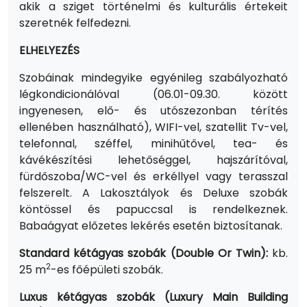
akik a sziget történelmi és kulturális értekeit
szeretnék felfedezni.
ELHELYEZÉS
Szobáinak mindegyike egyénileg szabályozható
légkondicionálóval (06.01-09.30. között
ingyenesen, elő- és utószezonban térítés
ellenében használható), WIFI-vel, szatellit Tv-vel,
telefonnal, széffel, minihűtővel, tea- és
kávékészítési lehetőséggel, hajszárítóval,
fürdőszoba/WC-vel és erkéllyel vagy terasszal
felszerelt. A Lakosztályok és Deluxe szobák
köntössel és papuccsal is rendelkeznek.
Babaágyat előzetes lekérés esetén biztosítanak.
Standard kétágyas szobák (Double Or Twin):
kb.
2
25 m
-es főépületi szobák.
Luxus kétágyas szobák (Luxury Main Building