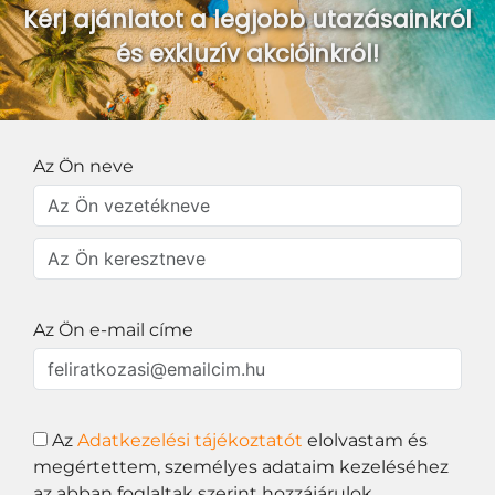
Kérj ajánlatot a legjobb utazásainkról
és exkluzív akcióinkról!
Az Ön neve
Az Ön e-mail címe
Az
Adatkezelési tájékoztatót
elolvastam és
megértettem, személyes adataim kezeléséhez
az abban foglaltak szerint hozzájárulok.