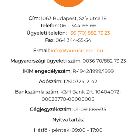
Cím:
1063 Budapest, Szív utca 18.
Telefon:
06-1 344-66-66
Ügyeleti telefon:
+36 (70) 882 73 23
Fax:
06-1 344-55-54
E-mail:
info@taurusreisen.hu
Magyarországi ügyeleti szám:
0036 70/882 73 23
IKIM engedélyszám:
R-1942/1999/1999
Adószám:
12510324-2-42
Bankszámla szám
: K&H Bank Zrt. 10404072-
00028770-00000006
Cégjegyzékszám:
01-09-689935
Nyitva tartás:
Hétfő - péntek: 09:00 – 17:00