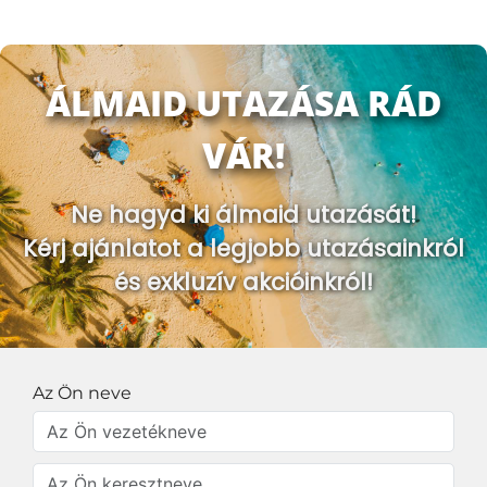
ÁLMAID UTAZÁSA RÁD
VÁR!
Ne hagyd ki álmaid utazását!
Kérj ajánlatot a legjobb utazásainkról
és exkluzív akcióinkról!
Az Ön neve