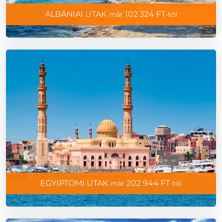
ALBÁNIAI UTAK
102 324 FT
már
-tól
EGYIPTOMI UTAK
202 944 FT
már
-tól