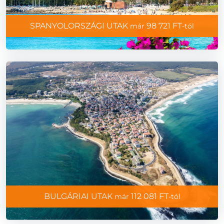
SPANYOLORSZÁGI UTAK
98 721 FT
már
-tól
BULGÁRIAI UTAK
112 081 FT
már
-tól