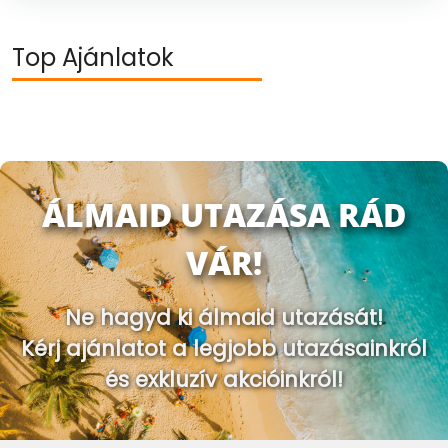
Top
Ajánlatok
ÁLMAID UTAZÁSA RÁD
VÁR!
Ne hagyd ki álmaid utazását!
Kérj ajánlatot a legjobb utazásainkról
és exkluzív akcióinkról!