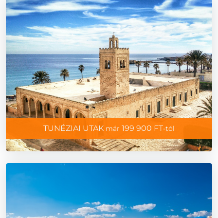
TUNÉZIAI UTAK
199 900 FT
már
-tól