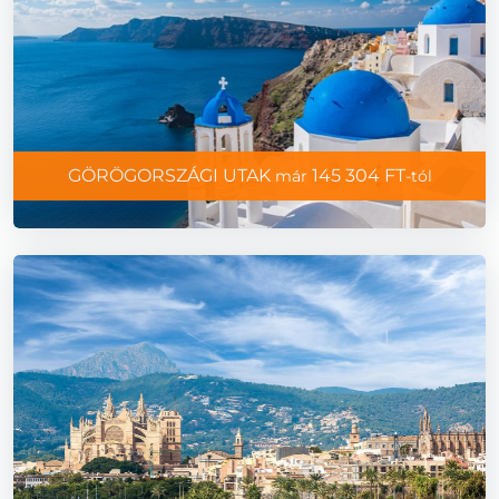
GÖRÖGORSZÁGI UTAK
145 304 FT
már
-tól