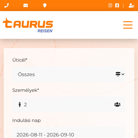
|
Úticél*
Személyek*
2
Indulási nap