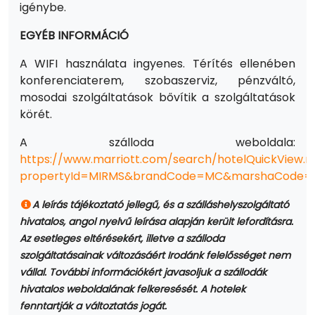
igénybe.
EGYÉB INFORMÁCIÓ
A WIFI használata ingyenes. Térítés ellenében
konferenciaterem, szobaszerviz, pénzváltó,
mosodai szolgáltatások bővítik a szolgáltatások
körét.
A szálloda weboldala:
https://www.marriott.com/search/hotelQuickView.m
propertyId=MIRMS&brandCode=MC&marshaCode=
A leírás tájékoztató jellegű, és a szálláshelyszolgáltató
hivatalos, angol nyelvű leírása alapján került lefordításra.
Az esetleges eltérésekért, illetve a szálloda
szolgáltatásainak változásáért Irodánk felelősséget nem
vállal. További információkért javasoljuk a szállodák
hivatalos weboldalának felkeresését. A hotelek
fenntartják a változtatás jogát.