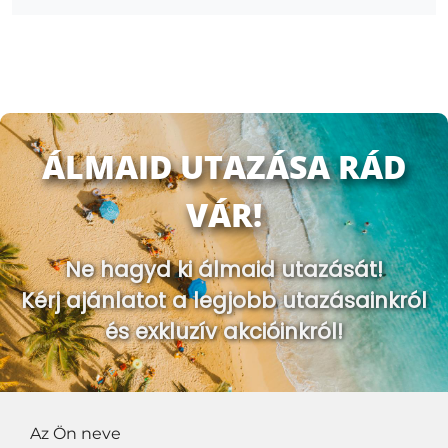
ÁLMAID UTAZÁSA RÁD
VÁR!
Ne hagyd ki álmaid utazását!
Kérj ajánlatot a legjobb utazásainkról
és exkluzív akcióinkról!
Az Ön neve