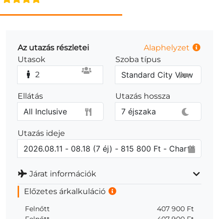
Az utazás részletei
Alaphelyzet
Utasok
Szoba típus
2
Ellátás
Utazás hossza
Utazás ideje
Járat információk
Előzetes árkalkuláció
Felnőtt
407 900 Ft
Felnőtt
407 900 Ft