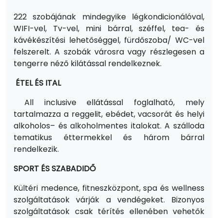
222 szobájának mindegyike légkondicionálóval,
WIFI-vel, Tv-vel, mini bárral, széffel, tea- és
kávékészítési lehetőséggel, fürdőszoba/ WC-vel
felszerelt. A szobák városra vagy részlegesen a
tengerre néző kilátással rendelkeznek.
ÉTEL ÉS ITAL
All inclusive ellátással foglalható, mely
tartalmazza a reggelit, ebédet, vacsorát és helyi
alkoholos– és alkoholmentes italokat. A szálloda
tematikus éttermekkel és három bárral
rendelkezik.
SPORT ÉS SZABADIDŐ
Kültéri medence, fitneszközpont, spa és wellness
szolgáltatások várják a vendégeket. Bizonyos
szolgáltatások csak térítés ellenében vehetők