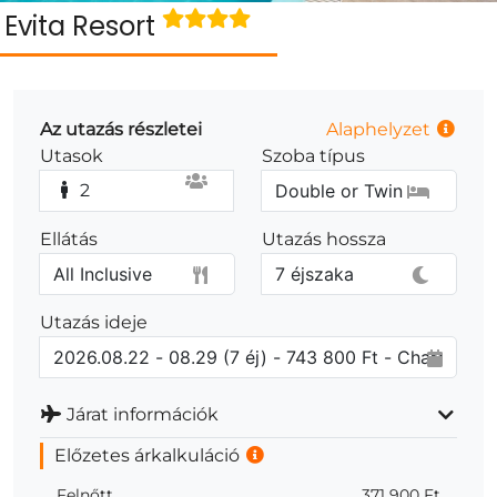
Evita Resort
Az utazás részletei
Alaphelyzet
Utasok
Szoba típus
2
Ellátás
Utazás hossza
Utazás ideje
Járat információk
Előzetes árkalkuláció
Felnőtt
371 900 Ft