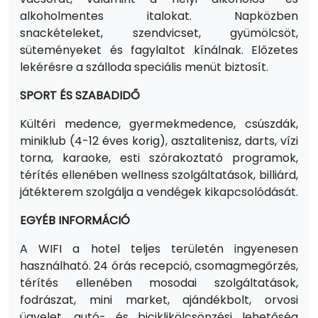
alkoholmentes italokat. Napközben
snackételeket, szendvicset, gyümölcsöt,
süteményeket és fagylaltot kínálnak. Előzetes
lekérésre a szálloda speciális menüt biztosít.
SPORT ÉS SZABADIDŐ
Kültéri medence, gyermekmedence, csúszdák,
miniklub (4-12 éves korig), asztalitenisz, darts, vízi
torna, karaoke, esti szórakoztató programok,
térítés ellenében wellness szolgáltatások, billiárd,
játékterem szolgálja a vendégek kikapcsolódását.
EGYÉB INFORMÁCIÓ
A WIFI a hotel teljes területén ingyenesen
használható. 24 órás recepció, csomagmegőrzés,
térítés ellenében mosodai szolgáltatások,
fodrászat, mini market, ajándékbolt, orvosi
ügyelet, autó- és biciklikölcsönzési lehetőség