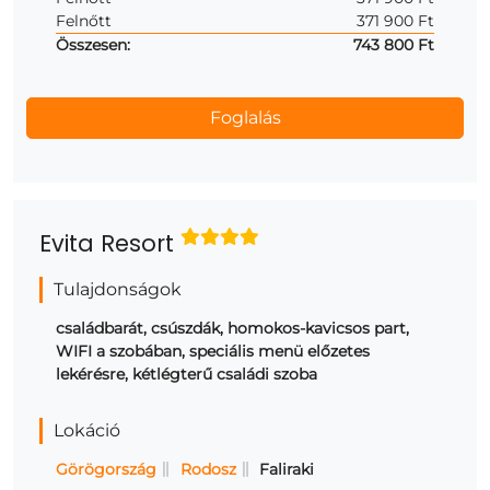
Felnőtt
371 900 Ft
Összesen:
743 800 Ft
Evita Resort
Tulajdonságok
családbarát, csúszdák, homokos-kavicsos part,
WIFI a szobában, speciális menü előzetes
lekérésre, kétlégterű családi szoba
Lokáció
Görögország
Rodosz
Faliraki