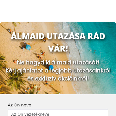
ÁLMAID UTAZÁSA RÁD
VÁR!
Ne hagyd ki álmaid utazását!
Kérj ajánlatot a legjobb utazásainkról
és exkluzív akcióinkról!
Az Ön neve