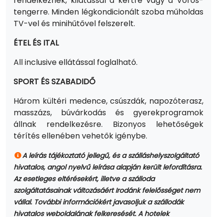
rendelkeznek, kilátással a kertre vagy a Vörös-
tengerre. Minden légkondicionált szoba műholdas
TV-vel és minihűtővel felszerelt.
ÉTEL ÉS ITAL
All inclusive ellátással foglalható.
SPORT ÉS SZABADIDŐ
Három kültéri medence, csúszdák, napozóterasz,
masszázs, búvárkodás és gyerekprogramok
állnak rendelkezésre. Bizonyos lehetőségek
térítés ellenében vehetők igénybe.
A leírás tájékoztató jellegű, és a szálláshelyszolgáltató
hivatalos, angol nyelvű leírása alapján került lefordításra.
Az esetleges eltérésekért, illetve a szálloda
szolgáltatásainak változásáért Irodánk felelősséget nem
vállal. További információkért javasoljuk a szállodák
hivatalos weboldalának felkeresését. A hotelek