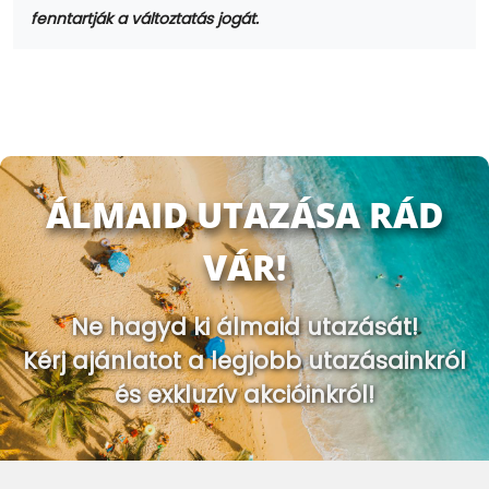
fenntartják a változtatás jogát.
ÁLMAID UTAZÁSA RÁD
VÁR!
Ne hagyd ki álmaid utazását!
Kérj ajánlatot a legjobb utazásainkról
és exkluzív akcióinkról!