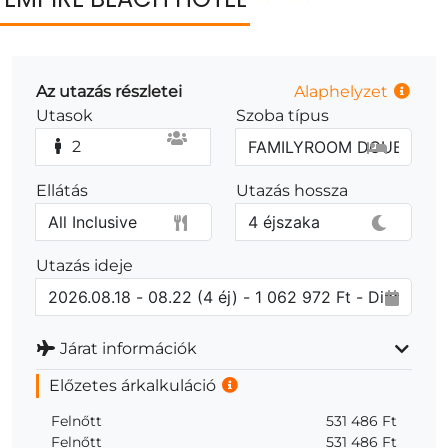
Az utazás részletei
Alaphelyzet
Utasok
Szoba típus
2
Ellátás
Utazás hossza
Utazás ideje
Járat információk
Előzetes árkalkuláció
Felnőtt
531 486 Ft
Felnőtt
531 486 Ft