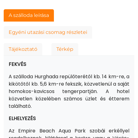
A szálloda leírása
Egyéni utazási csomag részletei
Tájékoztató
Térkép
FEKVÉS
A szálloda Hurghada repülőterétől kb. 14 km-re, a
kikötőtől kb. 5,6 km-re fekszik, közvetlenül a saját
homokos-kavicsos tengerpartján. A hotel
közvetlen közelében számos üzlet és étterem
található.
ELHELYEZÉS
Az Empire Beach Aqua Park szobái erkéllyel