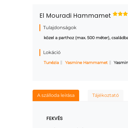
El Mouradi Hammamet
Tulajdonságok
közel a parthoz (max. 500 méter), családb
Lokáció
Tunézia
Yasmine Hammamet
Yasmi
A szálloda leírása
Tájékoztató
FEKVÉS