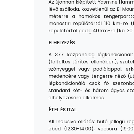
Az újonnan kiépített Yasmine Ham
lévő szálloda, közvetlenül az El Mour
méterre a homokos tengerparttól
monastiri repülőtértől 110 km-re (
repülőtértől pedig 40 km-re (kb. 30 
ELHELYEZÉS
A 377 központilag légkondicionált
(feltöltés térítés ellenében), szate
szőnyeggel vagy padlólappal, erké
medencére vagy tengerre néző (utó
légkondicionáló csak fő szezon
standard két- és három ágyas szob
elhelyezésére alkalmas.
ÉTEL ÉS ITAL
All Inclusive ellátás: büfé jellegű re
ebéd (12:30-14:00), vacsora (19:0