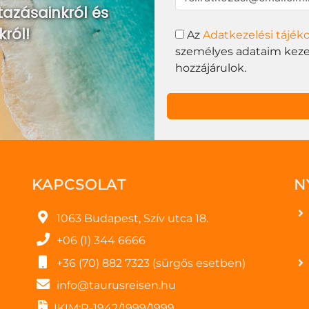
tazásainkról és
król!
Az
Adatkezelési tájék
személyes adataim kezel
hozzájárulok.
KAPCSOLAT
N
1063 Budapest, Szív utca 18.
+06 (1) 344 6666
+36 (70) 882 7323 (sürgős esetben)
info@taurusreisen.hu
IKIM:R-1942/1999/1999