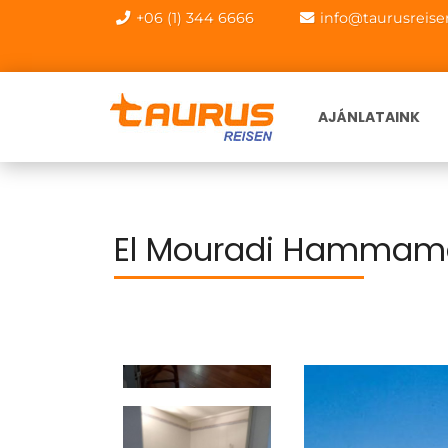
+06 (1) 344 6666
info@taurusreise
AJÁNLATAINK
El Mouradi Hammam