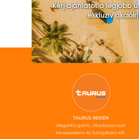
Kérj ajánlatot a legjobb u
exkluzív akcióin
TAURUS REISEN
Idegenforgalmi, Utazásszervező
Kereskedelmi és Szolgáltató Kft.