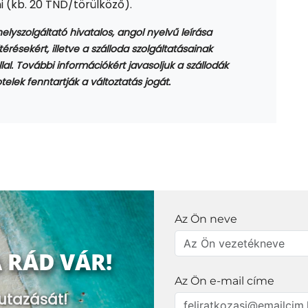
ni (kb. 20 TND/törülköző).
shelyszolgáltató hivatalos, angol nyelvű leírása
térésekért, illetve a szálloda szolgáltatásainak
al. További információkért javasoljuk a szállodák
elek fenntartják a változtatás jogát.
Az Ön neve
 RÁD VÁR!
Az Ön e-mail címe
utazását!