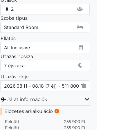
Utasok
2
Szoba típus
Ellátás
Utazás hossza
Utazás ideje
Járat információk
Előzetes árkalkuláció
Felnőtt
255 900 Ft
Felnőtt
255 900 Ft