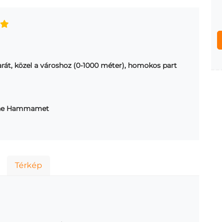
arát, közel a városhoz (0-1000 méter), homokos part
ne Hammamet
Térkép