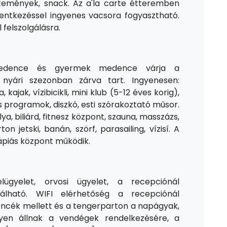
sütemények, snack. Az a'la carte étteremben
lentkezéssel ingyenes vacsora fogyasztható.
 felszolgálásra.
 medence és gyermek medence várja a
nyári szezonban zárva tart. Ingyenesen:
 kajak, vízibicikli, mini klub (5-12 éves korig),
ós programok, diszkó, esti szórakoztató műsor.
a, biliárd, fitnesz központ, szauna, masszázs,
n jetski, banán, szörf, parasailing, vízisí. A
ápiás központ működik.
lügyelet, orvosi ügyelet, a recepciónál
álható. WIFI elérhetőség a recepciónál
ncék mellett és a tengerparton a napágyak,
en állnak a vendégek rendelkezésére, a