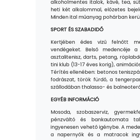
alkoholmentes italok, kávé, tea, 
heti két alkalommal, előzetes beje
Minden ital műanyag pohárban kerül
SPORT ÉS SZABADIDŐ
Kertjében édes vizű felnőtt
vendégeket. Belső medencéje a 
asztalitenisz, darts, petang, röplabda,
tini klub (13-17 éves korig), animáci
Térítés ellenében: betonos teniszpály
fodrászat, török fürdő, a tengerparto
szállodában thalasso- és balneoter
EGYÉB INFORMÁCIÓ
Mosoda, szobaszerviz, gyermekfe
pénzváltó és bankautomata tal
ingyenesen vehető igénybe. A mede
a napernyők és a matracok ingy