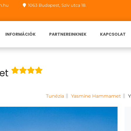
n.hu
1063 Budapest, Szív utca 18.
INFORMÁCIÓK
PARTNEREINKNEK
KAPCSOLAT
et
Tunézia
Yasmine Hammamet
Y