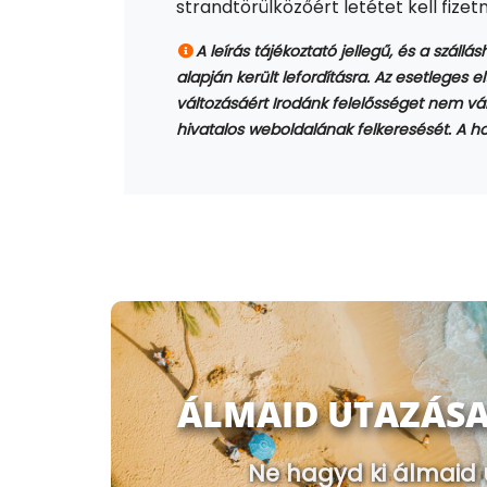
strandtörülközőért letétet kell fizet
A leírás tájékoztató jellegű, és a szállá
alapján került lefordításra. Az esetleges el
változásáért Irodánk felelősséget nem váll
hivatalos weboldalának felkeresését. A hot
ÁLMAID UTAZÁSA
Ne hagyd ki álmaid 