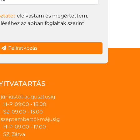
oztatót
elolvastam és megértettem,
éséhez az abban foglaltak szerint
Feliratkozás
YITVATARTÁS
júniústól-augusztusig
H-P: 09:00 - 18:00
SZ: 09:00 - 13:00
szeptembertől-májusig
H-P: 09:00 - 17:00
SZ: Zárva