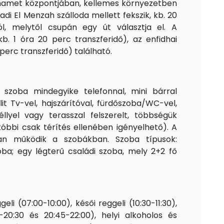
mamet központjában, kellemes környezetben
adi El Menzah szálloda mellett fekszik, kb. 20
, melytől csupán egy út választja el. A
kb. 1 óra 20 perc transzferidő), az enfidhai
perc transzferidő) található.
 szoba mindegyike telefonnal, mini bárral
llit Tv-vel, hajszárítóval, fürdőszoba/WC-vel,
llyel vagy terasszal felszerelt, többségük
bbi csak térítés ellenében igényelhető). A
ban működik a szobákban. Szoba típusok:
a; egy légterű családi szoba, mely 2+2 fő
ggeli (07:00-10:00), késői reggeli (10:30-11:30),
0-20:30 és 20:45-22:00), helyi alkoholos és