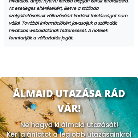
hivatalos, angol nyelvű leírása alapján került lefordításra.
Az esetleges eltérésekért, illetve a szálloda
szolgáltatásainak változásáért Irodánk felelősséget nem
vállal. További információkért javasoljuk a szállodák
hivatalos weboldalának felkeresését. A hotelek
fenntartják a változtatás jogát.
ÁLMAID UTAZÁSA RÁD
VÁR!
Ne hagyd ki álmaid utazását!
Kérj ajánlatot a legjobb utazásainkról