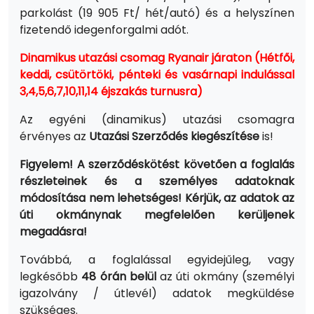
parkolást (19 905 Ft/ hét/autó) és a helyszínen
fizetendő idegenforgalmi adót.
Dinamikus utazási csomag Ryanair járaton (Hétfői,
keddi, csütörtöki, pénteki és vasárnapi indulással
3,4,5,6,7,10,11,14 éjszakás turnusra)
Az egyéni (dinamikus) utazási csomagra
érvényes az
Utazási Szerződés kiegészítése
is!
Figyelem! A szerződéskötést követően a foglalás
részleteinek és a személyes adatoknak
módosítása nem lehetséges! Kérjük, az adatok az
úti okmánynak megfelelően kerüljenek
megadásra!
Továbbá, a foglalással egyidejűleg, vagy
legkésőbb
48 órán belül
az úti okmány (személyi
igazolvány / útlevél) adatok megküldése
szükséges.