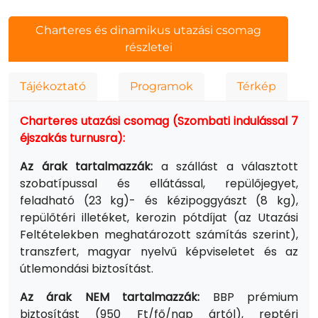
Charteres és dinamikus utazási csomag
részletei
Tájékoztató
Programok
Térkép
Charteres utazási csomag (Szombati indulással 7
éjszakás turnusra):
Az árak tartalmazzák:
a szállást a választott
szobatípussal és ellátással, repülőjegyet,
feladható (23 kg)- és kézipoggyászt (8 kg),
repülőtéri illetéket, kerozin pótdíjat (az Utazási
Feltételekben meghatározott számítás szerint),
transzfert, magyar nyelvű képviseletet és az
útlemondási biztosítást.
Az árak NEM tartalmazzák:
BBP prémium
biztosítást (950 Ft/fő/nap ártól), reptéri