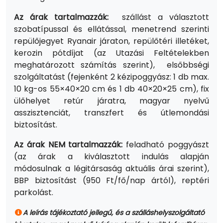
Az árak tartalmazzák:
szállást a választott
szobatípussal és ellátással, menetrend szerinti
repülőjegyet Ryanair járaton, repülőtéri illetéket,
kerozin pótdíjat (az Utazási Feltételekben
meghatározott számítás szerint), elsőbbségi
szolgáltatást (fejenként 2 kézipoggyász: 1 db max.
10 kg-os 55×40×20 cm és 1 db 40×20×25 cm), fix
ülőhelyet retúr járatra, magyar nyelvű
asszisztenciát, transzfert és útlemondási
biztosítást.
Az árak NEM tartalmazzák:
feladható poggyászt
(az árak a kiválasztott indulás alapján
módosulnak a légitársaság aktuális árai szerint),
BBP biztosítást (950 Ft/fő/nap ártól), reptéri
parkolást.
A leírás tájékoztató jellegű, és a szálláshelyszolgáltató