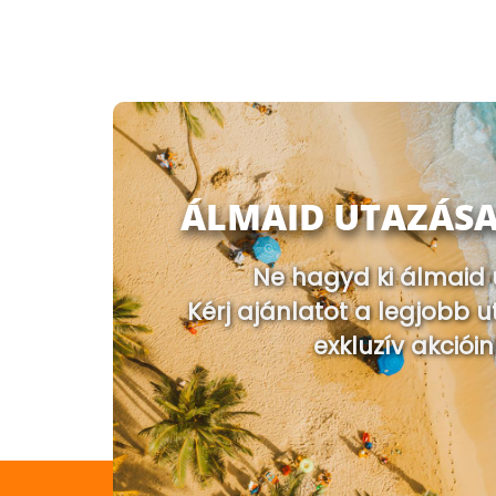
ÁLMAID UTAZÁSA
Ne hagyd ki álmaid 
Kérj ajánlatot a legjobb u
exkluzív akcióin