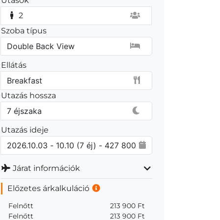
Utasok
2
Szoba típus
Ellátás
Utazás hossza
Utazás ideje
Járat információk
Előzetes árkalkuláció
Felnőtt
213 900 Ft
Felnőtt
213 900 Ft