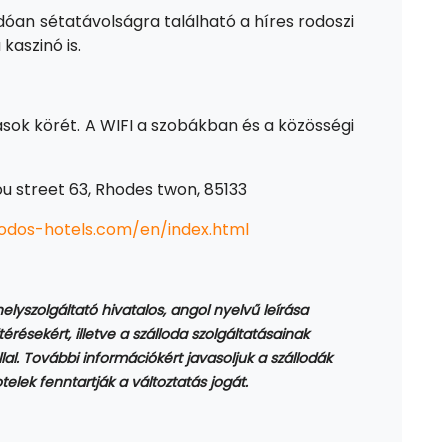
dóan sétatávolságra található a híres rodoszi
kaszinó is.
ások körét. A WIFI a szobákban és a közösségi
ou street 63, Rhodes twon, 85133
odos-hotels.com/en/index.html
shelyszolgáltató hivatalos, angol nyelvű leírása
térésekért, illetve a szálloda szolgáltatásainak
al. További információkért javasoljuk a szállodák
elek fenntartják a változtatás jogát.