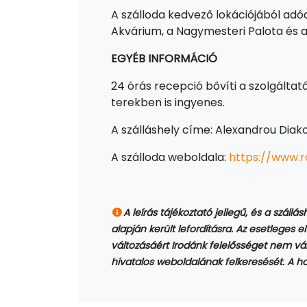
A szálloda kedvező lokációjából adó
Akvárium, a Nagymesteri Palota és a 
EGYÉB INFORMÁCIÓ
24 órás recepció bővíti a szolgáltat
terekben is ingyenes.
A szálláshely címe: Alexandrou Diak
A szálloda weboldala:
https://www.r
A leírás tájékoztató jellegű, és a szállá
alapján került lefordításra. Az esetleges el
változásáért Irodánk felelősséget nem váll
hivatalos weboldalának felkeresését. A hot