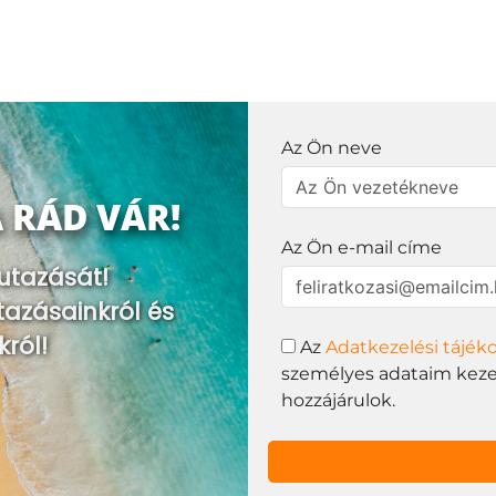
Az Ön neve
 RÁD VÁR!
Az Ön e-mail címe
utazását!
tazásainkról és
król!
Az
Adatkezelési tájék
személyes adataim kezel
hozzájárulok.