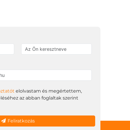
oztatót
elolvastam és megértettem,
éséhez az abban foglaltak szerint
Feliratkozás