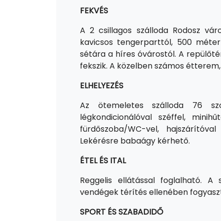
FEKVÉS
A 2 csillagos szálloda Rodosz vár
kavicsos tengerparttól, 500 méter
sétára a híres óvárostól. A repülőt
fekszik. A közelben számos étterem,
ELHELYEZÉS
Az ötemeletes szálloda 76 szo
légkondicionálóval széffel, minihűt
fürdőszoba/WC-vel, hajszárítóval 
Lekérésre babaágy kérhető.
ÉTEL ÉS ITAL
Reggelis ellátással foglalható. A
vendégek térítés ellenében fogyas
SPORT ÉS SZABADIDŐ