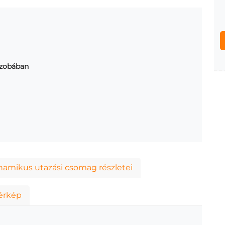
szobában
namikus utazási csomag részletei
érkép