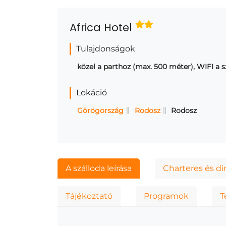
Africa Hotel
Tulajdonságok
közel a parthoz (max. 500 méter), WIFI a 
Lokáció
Görögország
Rodosz
Rodosz
A szálloda leírása
Charteres és di
Tájékoztató
Programok
T