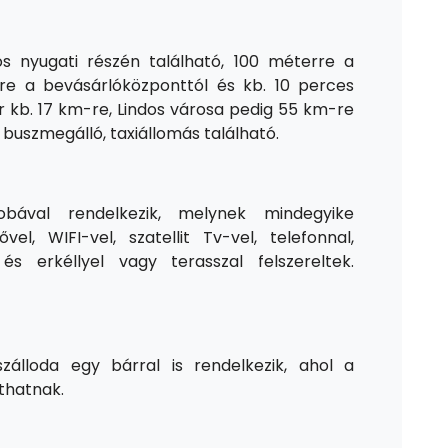
os nyugati részén található, 100 méterre a
re a bevásárlóközponttól és kb. 10 perces
ér kb. 17 km-re, Lindos városa pedig 55 km-re
 buszmegálló, taxiállomás található.
bával rendelkezik, melynek mindegyike
ővel, WIFI-vel, szatellit Tv-vel, telefonnal,
és erkéllyel vagy terasszal felszereltek.
 szálloda egy bárral is rendelkezik, ahol a
zthatnak.