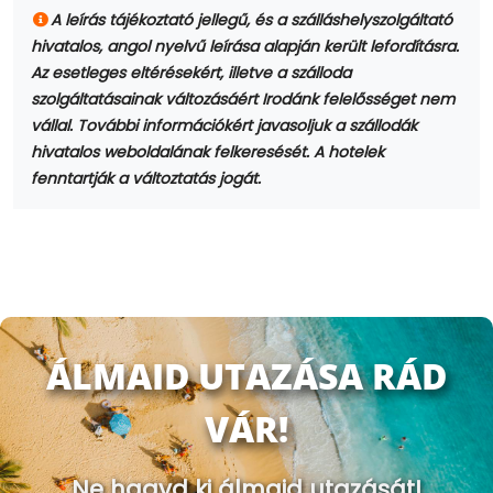
A leírás tájékoztató jellegű, és a szálláshelyszolgáltató
hivatalos, angol nyelvű leírása alapján került lefordításra.
Az esetleges eltérésekért, illetve a szálloda
szolgáltatásainak változásáért Irodánk felelősséget nem
vállal. További információkért javasoljuk a szállodák
hivatalos weboldalának felkeresését. A hotelek
fenntartják a változtatás jogát.
ÁLMAID UTAZÁSA RÁD
VÁR!
Ne hagyd ki álmaid utazását!