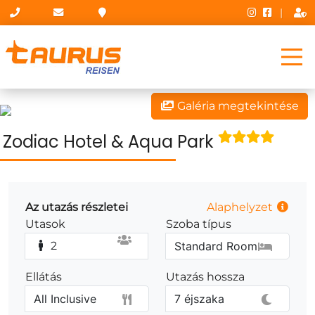
|
Galéria megtekintése
Zodiac Hotel & Aqua Park
Az utazás részletei
Alaphelyzet
Utasok
Szoba típus
2
Ellátás
Utazás hossza