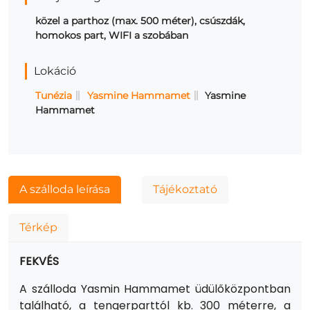
közel a parthoz (max. 500 méter), csúszdák,
homokos part, WIFI a szobában
Lokáció
Tunézia
Yasmine Hammamet
Yasmine
Hammamet
A szálloda leírása
Tájékoztató
Térkép
FEKVÉS
A szálloda Yasmin Hammamet üdülőközpontban
található, a tengerparttól kb. 300 méterre, a