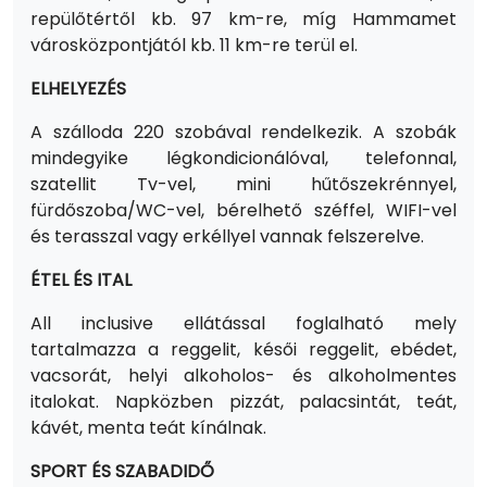
repülőtértől kb. 97 km-re, míg Hammamet
városközpontjától kb. 11 km-re terül el.
ELHELYEZÉS
A szálloda 220 szobával rendelkezik. A szobák
mindegyike légkondicionálóval, telefonnal,
szatellit Tv-vel, mini hűtőszekrénnyel,
fürdőszoba/WC-vel, bérelhető széffel, WIFI-vel
és terasszal vagy erkéllyel vannak felszerelve.
ÉTEL ÉS ITAL
All inclusive ellátással foglalható mely
tartalmazza a reggelit, késői reggelit, ebédet,
vacsorát, helyi alkoholos- és alkoholmentes
italokat. Napközben pizzát, palacsintát, teát,
kávét, menta teát kínálnak.
SPORT ÉS SZABADIDŐ