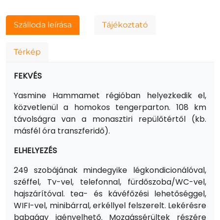
Szálloda leírása
Tájékoztató
Térkép
FEKVÉS
Yasmine Hammamet régióban helyezkedik el,
közvetlenül a homokos tengerparton. 108 km
távolságra van a monasztiri repülőtértől (kb.
másfél óra transzferidő).
ELHELYEZÉS
249 szobájának mindegyike légkondicionálóval,
széffel, Tv-vel, telefonnal, fürdőszoba/WC-vel,
hajszárítóval. tea- és kávéfőzési lehetőséggel,
WIFI-vel, minibárral, erkéllyel felszerelt. Lekérésre
babaágy igényelhető. Mozgássérültek részére