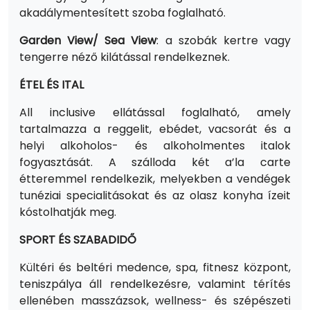
akadálymentesített szoba foglalható.
Garden View/ Sea View
: a szobák kertre vagy
tengerre néző kilátással rendelkeznek.
ÉTEL ÉS ITAL
All inclusive ellátással foglalható, amely
tartalmazza a reggelit, ebédet, vacsorát és a
helyi alkoholos- és alkoholmentes italok
fogyasztását. A szálloda két a’la carte
étteremmel rendelkezik, melyekben a vendégek
tunéziai specialitásokat és az olasz konyha ízeit
kóstolhatják meg.
SPORT ÉS SZABADIDŐ
Kültéri és beltéri medence, spa, fitnesz központ,
teniszpálya áll rendelkezésre, valamint térítés
ellenében masszázsok, wellness- és szépészeti