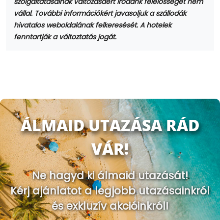
szolgáltatásainak változásáért Irodánk felelősséget nem
vállal. További információkért javasoljuk a szállodák
hivatalos weboldalának felkeresését. A hotelek
fenntartják a változtatás jogát.
ÁLMAID UTAZÁSA RÁD
VÁR!
Ne hagyd ki álmaid utazását!
Kérj ajánlatot a legjobb utazásainkról
és exkluzív akcióinkról!