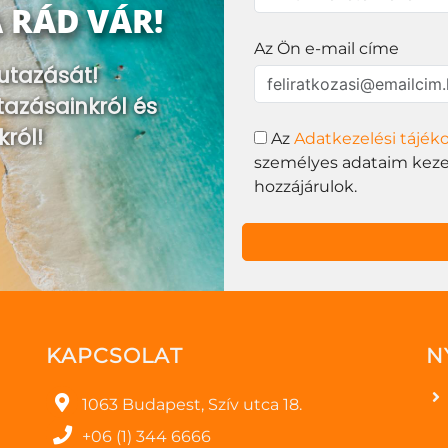
 RÁD VÁR!
Az Ön e-mail címe
utazását!
tazásainkról és
król!
Az
Adatkezelési tájék
személyes adataim kezel
hozzájárulok.
KAPCSOLAT
N
1063 Budapest, Szív utca 18.
+06 (1) 344 6666