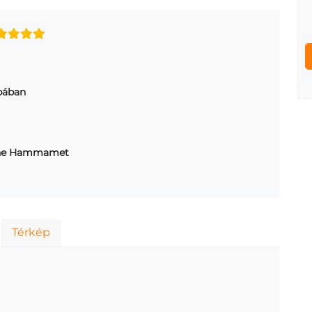
obában
ne Hammamet
Térkép