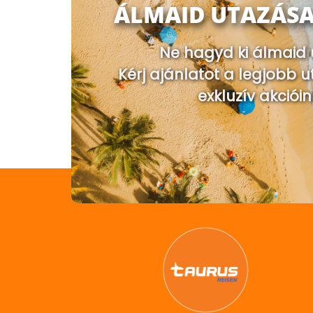
ÁLMAID UTAZÁSA
Ne hagyd ki álmaid 
Kérj ajánlatot a legjobb u
exkluzív akcióin