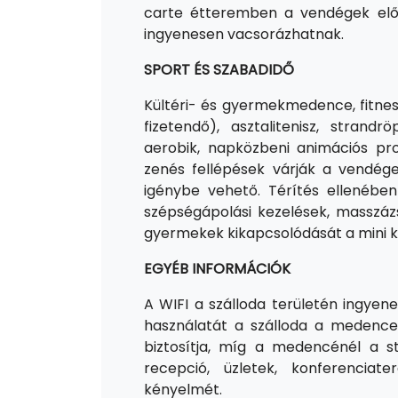
carte étteremben a vendégek előz
ingyenesen vacsorázhatnak.
SPORT ÉS SZABADIDŐ
Kültéri- és gyermekmedence, fitnes
fizetendő), asztalitenisz, strandrö
aerobik, napközbeni animációs pr
zenés fellépések várják a vendége
igénybe vehető. Térítés ellenében
szépségápolási kezelések, masszáz
gyermekek kikapcsolódását a mini klu
EGYÉB INFORMÁCIÓK
A WIFI a szálloda területén ingye
használatát a szálloda a medence
biztosítja, míg a medencénél a st
recepció, üzletek, konferencia
kényelmét.