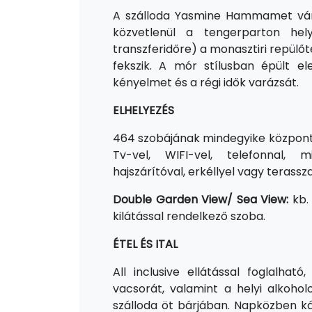
A szálloda Yasmine Hammamet váro
közvetlenül a tengerparton hel
transzferidőre) a monasztiri repülő
fekszik. A mór stílusban épült e
kényelmet és a régi idők varázsát.
ELHELYEZÉS
464 szobájának mindegyike központil
Tv-vel, WIFI-vel, telefonnal, m
hajszárítóval, erkéllyel vagy terasszal
Double Garden View/ Sea View:
kb.
kilátással rendelkező szoba.
ÉTEL ÉS ITAL
All inclusive ellátással foglalha
vacsorát, valamint a helyi alkoho
szálloda öt bárjában. Napközben ká