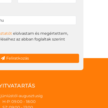
oztatót
elolvastam és megértettem,
éséhez az abban foglaltak szerint
Feliratkozás
YITVATARTÁS
júniústól-augusztusig
H-P: 09:00 - 18:00
SZ: 09:00 - 13:00