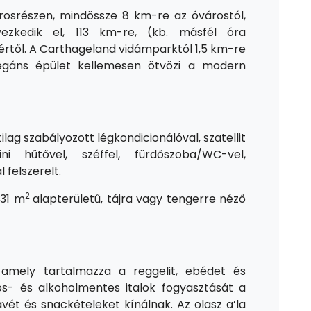
srészen, mindössze 8 km-re az óvárostól,
yezkedik el, 113 km-re, (kb. másfél óra
tértől. A Carthageland vidámparktól 1,5 km-re
legáns épület kellemesen ötvözi a modern
ag szabályozott légkondicionálóval, szatellit
ini hűtővel, széffel, fürdőszoba/WC-vel,
 felszerelt.
2
 31 m
alapterületű, tájra vagy tengerre néző
tó, amely tartalmazza a reggelit, ebédet és
los- és alkoholmentes italok fogyasztását a
vét és snackételeket kínálnak. Az olasz a’la