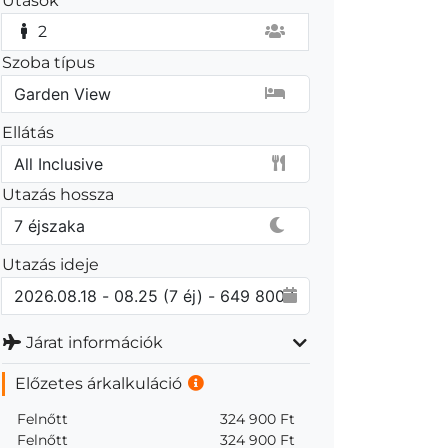
Utasok
2
Szoba típus
Ellátás
Utazás hossza
Utazás ideje
Járat információk
Előzetes árkalkuláció
Felnőtt
324 900 Ft
Felnőtt
324 900 Ft