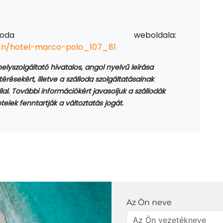
a weboldala:
/En/hotel-marco-polo_107_81
shelyszolgáltató hivatalos, angol nyelvű leírása
térésekért, illetve a szálloda szolgáltatásainak
al. További információkért javasoljuk a szállodák
elek fenntartják a változtatás jogát.
Az Ön neve