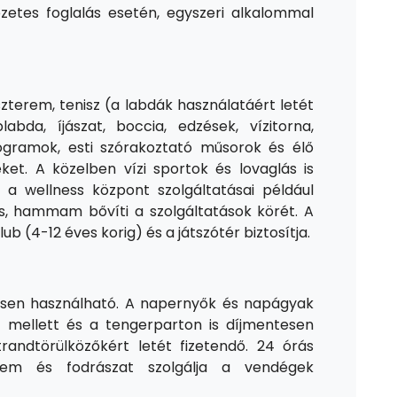
etes foglalás esetén, egyszeri alkalommal
zterem, tenisz (a labdák használatáért letét
plabda, íjászat, boccia, edzések, vízitorna,
ogramok, esti szórakoztató műsorok és élő
ket. A közelben vízi sportok és lovaglás is
 a wellness központ szolgáltatásai például
s, hammam bővíti a szolgáltatások körét. A
b (4-12 éves korig) és a játszótér biztosítja.
nesen használható. A napernyők és napágyak
 mellett és a tengerparton is díjmentesen
randtörülközőkért letét fizetendő. 24 órás
terem és fodrászat szolgálja a vendégek