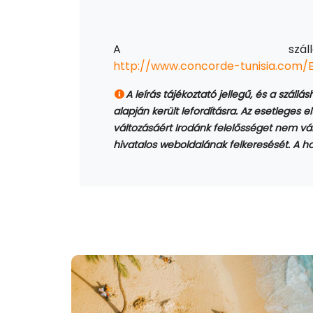
A szállod
http://www.concorde-tunisia.com
A leírás tájékoztató jellegű, és a szállá
alapján került lefordításra. Az esetleges el
változásáért Irodánk felelősséget nem váll
hivatalos weboldalának felkeresését. A hot