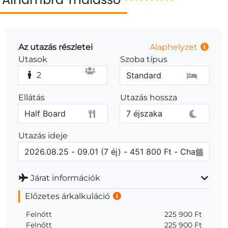
Az utazás részletei
Alaphelyzet
Utasok
Szoba típus
2
Ellátás
Utazás hossza
Utazás ideje
Járat információk
Előzetes árkalkuláció
Felnőtt
225 900 Ft
Felnőtt
225 900 Ft