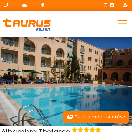
|
Galéria megtekintése
Alhambra Thalasso