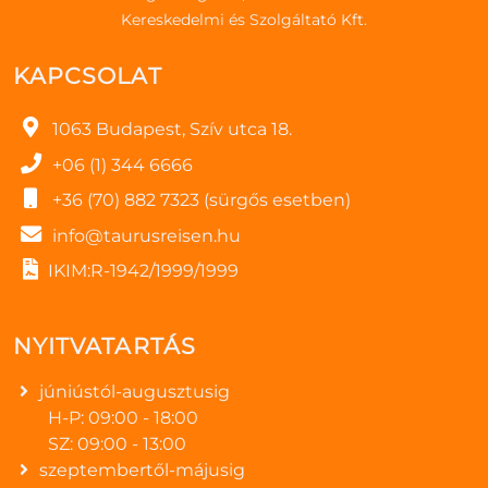
Kereskedelmi és Szolgáltató Kft.
KAPCSOLAT
1063 Budapest, Szív utca 18.
+06 (1) 344 6666
+36 (70) 882 7323 (sürgős esetben)
info@taurusreisen.hu
IKIM:R-1942/1999/1999
NYITVATARTÁS
júniústól-augusztusig
H-P: 09:00 - 18:00
SZ: 09:00 - 13:00
szeptembertől-májusig