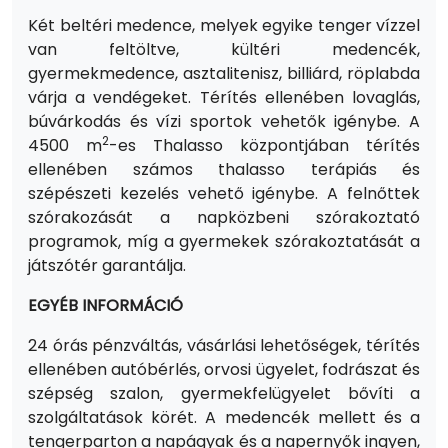
Két beltéri medence, melyek egyike tenger vízzel
van feltöltve, kültéri medencék,
gyermekmedence, asztalitenisz, billiárd, röplabda
várja a vendégeket. Térítés ellenében lovaglás,
búvárkodás és vízi sportok vehetők igénybe. A
2
4500 m
-es Thalasso központjában térítés
ellenében számos thalasso terápiás és
szépészeti kezelés vehető igénybe. A felnőttek
szórakozását a napközbeni szórakoztató
programok, míg a gyermekek szórakoztatását a
játszótér garantálja.
EGYÉB INFORMÁCIÓ
24 órás pénzváltás, vásárlási lehetőségek, térítés
ellenében autóbérlés, orvosi ügyelet, fodrászat és
szépség szalon, gyermekfelügyelet bővíti a
szolgáltatások körét. A medencék mellett és a
tengerparton a napágyak és a napernyők ingyen,