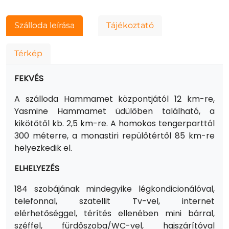
Szálloda leírása
Tájékoztató
Térkép
FEKVÉS
A szálloda Hammamet központjától 12 km-re,
Yasmine Hammamet üdülőben található, a
kikötőtől kb. 2,5 km-re. A homokos tengerparttól
300 méterre, a monastiri repülőtértől 85 km-re
helyezkedik el.
ELHELYEZÉS
184 szobájának mindegyike légkondicionálóval,
telefonnal, szatellit Tv-vel, internet
elérhetőséggel, térítés ellenében mini bárral,
széffel, fürdőszoba/WC-vel, hajszárítóval