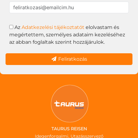
Az
Adatkezelési tájékoztatót
elolvastam és
megértettem, személyes adataim kezeléséhez
az abban foglaltak szerint hozzájárulok.
Feliratkozás
TAURUS REISEN
Idegenforgalmi, Utazásszervező