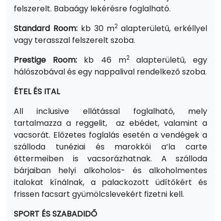
felszerelt. Babaágy lekérésre foglalható.
2
Standard Room:
kb 30 m
alapterületű, erkéllyel
vagy terasszal felszerelt szoba.
2
Prestige Room:
kb 46 m
alapterületű, egy
hálószobával és egy nappalival rendelkező szoba.
ÉTEL ÉS ITAL
All inclusive ellátással foglalható, mely
tartalmazza a reggelit, az ebédet, valamint a
vacsorát. Előzetes foglalás esetén a vendégek a
szálloda tunéziai és marokkói a’la carte
éttermeiben is vacsorázhatnak. A szálloda
bárjaiban helyi alkoholos- és alkoholmentes
italokat kínálnak, a palackozott üdítőkért és
frissen facsart gyümölcslevekért fizetni kell.
SPORT ÉS SZABADIDŐ