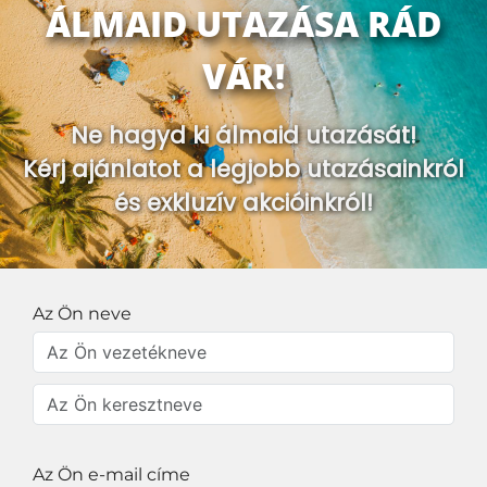
ÁLMAID UTAZÁSA RÁD
VÁR!
Ne hagyd ki álmaid utazását!
Kérj ajánlatot a legjobb utazásainkról
és exkluzív akcióinkról!
Az Ön neve
Az Ön e-mail címe