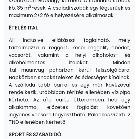
szobákban. Babaágy kérhető. A standard szobák
2
kb. 35 m
-esek. A családi szobák egy légterűek és
maximum 2+2 fő elhelyezésére alkalmasak.
ÉTEL ÉS ITAL
All inclusive ellátással foglalható, mely
tartalmazza a reggelit, késői reggelit, ebédet,
vacsorát, valamint a helyi alkoholos- és
alkoholmentes italokat. Minden
ital műanyag pohárban kerül felszolgálásra.
Napközben snackételeket és édességet kínálnak.
A szálloda több bárral és egy mór kávézóval
rendelkezik, utóbbiban térítés ellenében vízipipa
kérhető. Az a'la carte étteremben heti egy
alkalommal, előzetes foglalást követően
ingyenes vacsora fogyasztható.
Palackos víz kb. 2
TND ellenében kérhető.
SPORT ÉS SZABADIDŐ