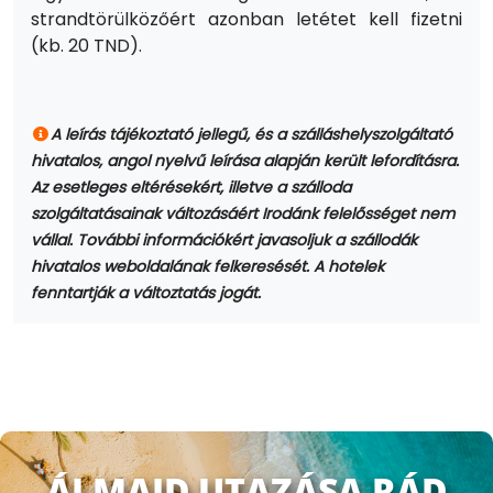
strandtörülközőért azonban letétet kell fizetni
(kb. 20 TND).
A leírás tájékoztató jellegű, és a szálláshelyszolgáltató
hivatalos, angol nyelvű leírása alapján került lefordításra.
Az esetleges eltérésekért, illetve a szálloda
szolgáltatásainak változásáért Irodánk felelősséget nem
vállal. További információkért javasoljuk a szállodák
hivatalos weboldalának felkeresését. A hotelek
fenntartják a változtatás jogát.
ÁLMAID UTAZÁSA RÁD