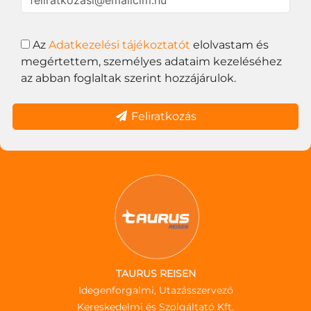
Az
Adatkezelési tájékoztatót
elolvastam és
megértettem, személyes adataim kezeléséhez
az abban foglaltak szerint hozzájárulok.
Feliratkozás
TAURUS REISEN
Idegenforgalmi, Utazásszervező
Kereskedelmi és Szolgáltató Kft.