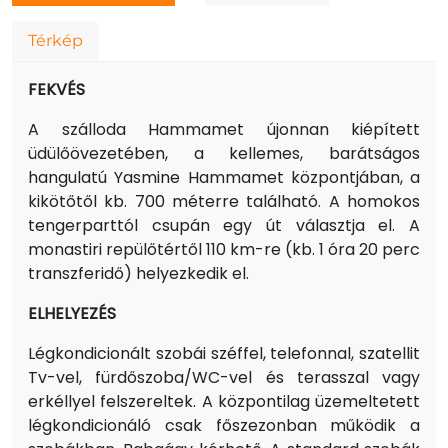
Térkép
FEKVÉS
A szálloda Hammamet újonnan kiépített
üdülőövezetében, a kellemes, barátságos
hangulatú Yasmine Hammamet központjában, a
kikötőtől kb. 700 méterre található. A homokos
tengerparttól csupán egy út választja el. A
monastiri repülőtértől 110 km-re (kb. 1 óra 20 perc
transzferidő) helyezkedik el.
ELHELYEZÉS
Légkondicionált szobái széffel, telefonnal, szatellit
Tv-vel, fürdőszoba/WC-vel és terasszal vagy
erkéllyel felszereltek. A központilag üzemeltetett
légkondicionáló csak főszezonban működik a