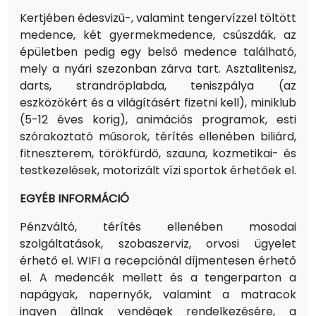
Kertjében édesvizű-, valamint tengervízzel töltött
medence, két gyermekmedence, csúszdák, az
épületben pedig egy belső medence található,
mely a nyári szezonban zárva tart. Asztalitenisz,
darts, strandröplabda, teniszpálya (az
eszközökért és a világításért fizetni kell), miniklub
(5-12 éves korig), animációs programok, esti
szórakoztató műsorok, térítés ellenében biliárd,
fitneszterem, törökfürdő, szauna, kozmetikai- és
testkezelések, motorizált vízi sportok érhetőek el.
EGYÉB INFORMÁCIÓ
Pénzváltó, térítés ellenében mosodai
szolgáltatások, szobaszerviz, orvosi ügyelet
érhető el. WIFI a recepciónál díjmentesen érhető
el. A medencék mellett és a tengerparton a
napágyak, napernyők, valamint a matracok
ingyen állnak vendégek rendelkezésére, a