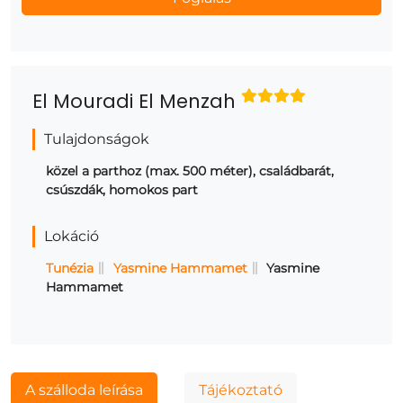
El Mouradi El Menzah
Tulajdonságok
közel a parthoz (max. 500 méter), családbarát,
csúszdák, homokos part
Lokáció
Tunézia
Yasmine Hammamet
Yasmine
Hammamet
A szálloda leírása
Tájékoztató