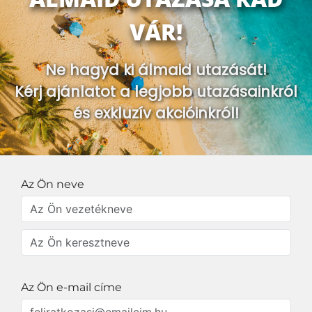
VÁR!
Ne hagyd ki álmaid utazását!
Kérj ajánlatot a legjobb utazásainkról
és exkluzív akcióinkról!
Az Ön neve
Az Ön e-mail címe