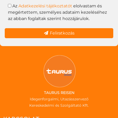
Az
Adatkezelési tájékoztatót
elolvastam és
megértettem, személyes adataim kezeléséhez
az abban foglaltak szerint hozzájárulok.
Feliratkozás
TAURUS REISEN
Idegenforgalmi, Utazásszervező
Kereskedelmi és Szolgáltató Kft.