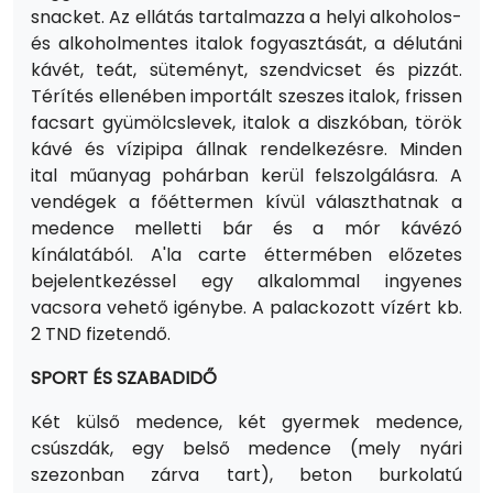
snacket. Az ellátás tartalmazza a helyi alkoholos-
és alkoholmentes italok fogyasztását, a délutáni
kávét, teát, süteményt, szendvicset és pizzát.
Térítés ellenében importált szeszes italok, frissen
facsart gyümölcslevek, italok a diszkóban, török
kávé és vízipipa állnak rendelkezésre. Minden
ital műanyag pohárban kerül felszolgálásra. A
vendégek a főéttermen kívül választhatnak a
medence melletti bár és a mór kávézó
kínálatából. A'la carte éttermében előzetes
bejelentkezéssel egy alkalommal ingyenes
vacsora vehető igénybe.
A palackozott vízért kb.
2 TND fizetendő.
SPORT ÉS SZABADIDŐ
Két külső medence, két gyermek medence,
csúszdák, egy belső medence (mely nyári
szezonban zárva tart), beton burkolatú