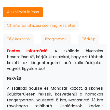
A szálloda leírása
Charteres utazási csomag részletei
Tájékoztató
Programok
Térkép
Fontos információ:
A szálloda hivatalos
besorolása 4*, kérjük Utasainkat, hogy ezt többek
között az idegenforgalmi adó kalkulációjakor
vegyék figyelembe!
FEKVÉS
A szálloda Sousse és Monastir között, a skanesi
üdülőterületen fekszik, közvetlenül a homokos
tengerparton. Soussetól 8 km, Monastirtól 13 km
távolságra található. Családosok kedvelt