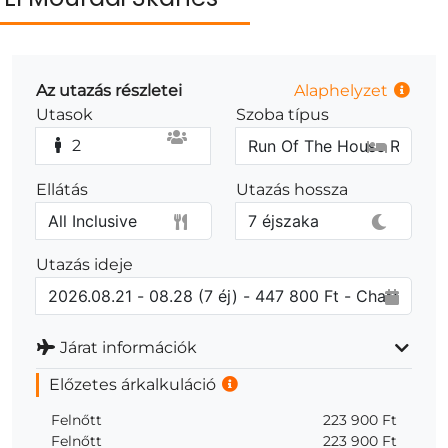
Az utazás részletei
Alaphelyzet
Utasok
Szoba típus
2
Ellátás
Utazás hossza
Utazás ideje
Járat információk
Előzetes árkalkuláció
Felnőtt
223 900 Ft
Felnőtt
223 900 Ft