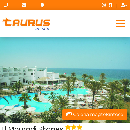
|
Galéria megtekintése
El Mouradi Skanes