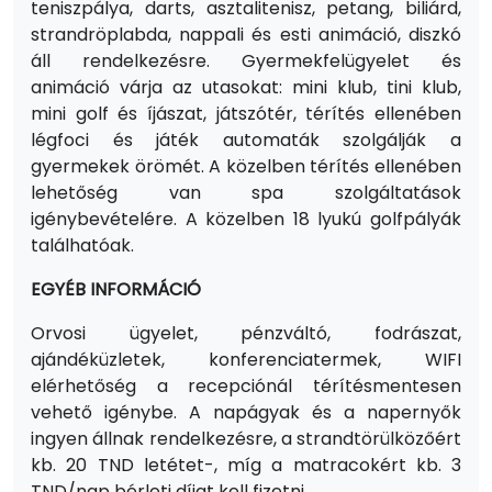
teniszpálya, darts, asztalitenisz, petang, biliárd,
strandröplabda, nappali és esti animáció, diszkó
áll rendelkezésre. Gyermekfelügyelet és
animáció várja az utasokat: mini klub, tini klub,
mini golf és íjászat, játszótér, térítés ellenében
légfoci és játék automaták szolgálják a
gyermekek örömét. A közelben térítés ellenében
lehetőség van spa szolgáltatások
igénybevételére. A közelben 18 lyukú golfpályák
találhatóak.
EGYÉB INFORMÁCIÓ
Orvosi ügyelet, pénzváltó, fodrászat,
ajándéküzletek, konferenciatermek, WIFI
elérhetőség a recepciónál térítésmentesen
vehető igénybe. A napágyak és a napernyők
ingyen állnak rendelkezésre, a strandtörülközőért
kb. 20 TND letétet-, míg a matracokért kb. 3
TND/nap bérleti díjat kell fizetni.