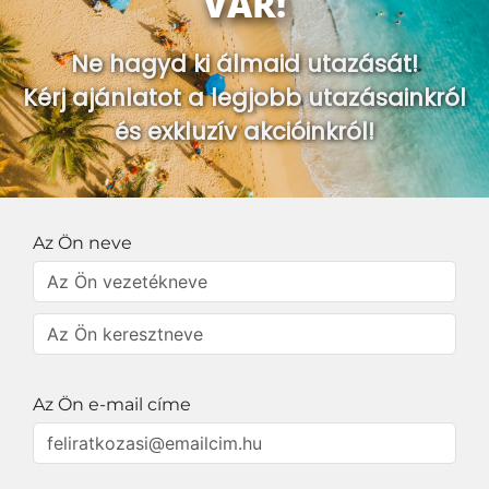
VÁR!
Ne hagyd ki álmaid utazását!
Kérj ajánlatot a legjobb utazásainkról
és exkluzív akcióinkról!
Az Ön neve
Az Ön e-mail címe