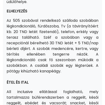
üdülőhelye.
ELHELYEZÉS
Az 505 szobával rendelkező szálloda szobáiban
légkondicionáló, fürdőszoba, Tv (a távirányítóért
kb. 20 TND letét fizetendő), telefon, erkély vagy
terasz található. Széf a szobában vagy a
recepciónál bérelhető 30 TND letét + 5 TND/nap
bérleti díjért. A szobák medencére, kertre, vagy
térítés ellenében tengerre nézők. A
légkondicionáló csak fő szezonban működik a
szobákban. A családi szobák egy légterűek. A
pótágy kihúzható kanapéágy.
ÉTEL ÉS ITAL
All inclusive ellátással foglalható, mely
tartalmazza büférendszerben a reggelit, késői
reggelit, ebédet és vacsorát; snacket, késői