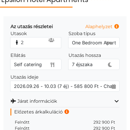
Az utazás részletei
Alaphelyzet
Utasok
Szoba típus
2
Ellátás
Utazás hossza
Utazás ideje
Járat információk
Előzetes árkalkuláció
Felnőtt
292 900 Ft
Felnőtt
292 900 Ft