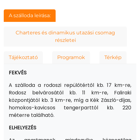
A szálloda leírása:
Charteres és dinamikus utazási csomag
részletei
Tájékoztató
Programok
Térkép
FEKVÉS
A szálloda a rodoszi repülőtértől kb. 17 km-re,
Rodosz belvárosától kb. 11 km-re, Faliraki
központjától kb. 3 km-re, míg a Kék Zászló-díjas,
homokos-kavicsos tengerparttól kb. 220
méterre található.
ELHELYEZÉS