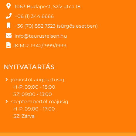
1063 Budapest, Szív utca 18.
+06 (1) 344 6666
+36 (70) 882 7323 (sürgős esetben)
info@taurusreisen.hu
IKIM:R-1942/1999/1999
NYITVATARTÁS
júniústól-augusztusig
H-P: 09:00 - 18:00
SZ: 09:00 - 13:00
szeptembertől-májusig
H-P: 09:00 - 17:00
SZ: Zárva