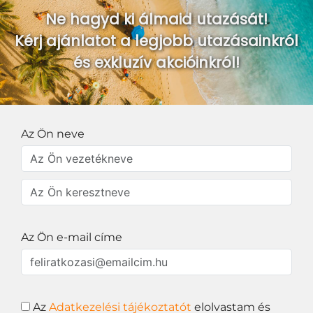
Ne hagyd ki álmaid utazását!
Kérj ajánlatot a legjobb utazásainkról
és exkluzív akcióinkról!
Az Ön neve
Az Ön e-mail címe
Az
Adatkezelési tájékoztatót
elolvastam és