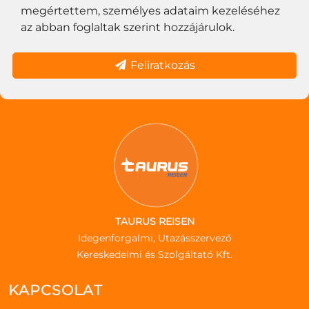
megértettem, személyes adataim kezeléséhez
az abban foglaltak szerint hozzájárulok.
Feliratkozás
TAURUS REISEN
Idegenforgalmi, Utazásszervező
Kereskedelmi és Szolgáltató Kft.
KAPCSOLAT