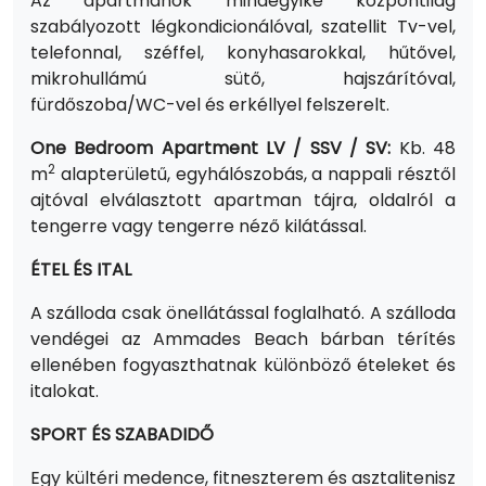
Az apartmanok mindegyike központilag
szabályozott légkondicionálóval, szatellit Tv-vel,
telefonnal, széffel, konyhasarokkal, hűtővel,
mikrohullámú sütő, hajszárítóval,
fürdőszoba/WC-vel és erkéllyel felszerelt.
One Bedroom Apartment LV / SSV / SV:
Kb. 48
2
m
alapterületű, egyhálószobás, a nappali résztől
ajtóval elválasztott apartman tájra, oldalról a
tengerre vagy tengerre néző kilátással.
ÉTEL ÉS ITAL
A szálloda csak önellátással foglalható. A szálloda
vendégei az Ammades Beach bárban térítés
ellenében fogyaszthatnak különböző ételeket és
italokat.
SPORT ÉS SZABADIDŐ
Egy kültéri medence, fitneszterem és asztalitenisz