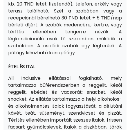
kb. 20 TND letét fizetendő), telefon, erkély vagy
terasz található. Széf a szobában vagy a
recepciónál bérelhető 30 TND letét + 5 TND/nap
bérleti díjért. A szobák medencére, kertre, vagy
térítés ellenében tengerre nézők. A
légkondicionáló csak fő szezonban működik a
szobákban. A családi szobák egy légterűek. A
pótágy kihúzható kanapéágy.
ÉTEL ÉS ITAL
All inclusive ellátással foglalható, mely
tartalmazza büférendszerben a reggelit, késői
reggelit, ebédet és vacsorát; snacket, késői
snacket. Az ellátás tartalmazza a helyi alkoholos-
és alkoholmentes italok fogyasztását, a délutáni
kávét, teát, süteményt, szendvicset és pizzát.
Térítés ellenében importált szeszes italok, frissen
facsart gyümölcslevek, italok a diszkóban, török