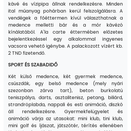
kávé és vízipipa állnak rendelkezésre. Minden
ital műanyag pohárban kerül felszolgálásra. A
vendégek a főéttermen kívül választhatnak a
medence melletti bár és a mór kávézó
kínálatából. A'la carte éttermében előzetes
bejelentkezéssel egy alkalommal ingyenes
vacsora vehető igénybe.
A palackozott vízért kb.
2 TND fizetendő.
SPORT ÉS SZABADIDŐ
Két külső medence, két gyermek medence,
csúszdák, egy belső medence (mely nyári
szezonban zárva tart), beton burkolatú
teniszpálya, darts, asztalitenisz, petang, biliárd,
strandröplabda, nappali és esti animáció, diszkó
áll rendelkezésre. Gyermekfelügyelet és
animáció várja az utasokat: mini klub, tini klub,
mini golf és íjászat, játszótér, térítés ellenében