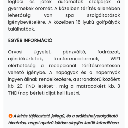
légfoci és játék automaták szolgálják a
gyermekek örömét. A közelben térítés ellenében
lehetőség van spa szolgáltatások
igénybevételére. A közelben 18 lyukú golfpályák
találhatóak.
EGYÉB INFORMÁCIÓ
Orvosi ügyelet, pénzváltó, fodrászat,
ajándéküzletek, konferenciatermek, WIFI
elérhetőség a recepciónál térítésmentesen
vehető igénybe. A napágyak és a napernyők
ingyen állnak rendelkezésre, a strandtörülközőért
kb. 20 TND letétet-, míg a matracokért kb. 3
TND/nap bérleti díjat kell fizetni.
A leírás tájékoztató jellegű, és a szálláshelyszolgáltató
hivatalos, angol nyelvű leírása alapján került lefordításra.