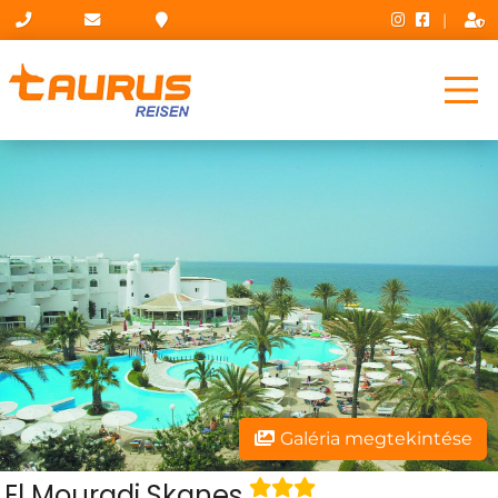
|
Galéria megtekintése
El Mouradi Skanes