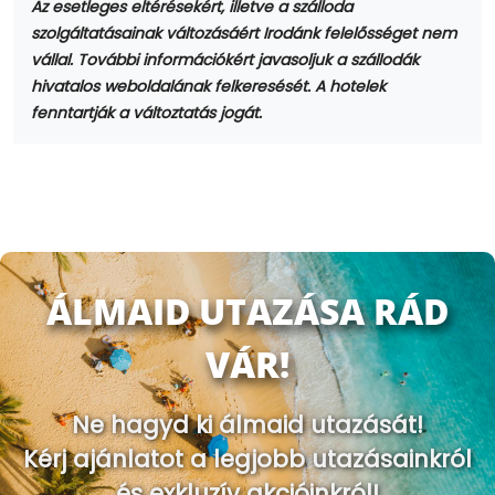
Az esetleges eltérésekért, illetve a szálloda
szolgáltatásainak változásáért Irodánk felelősséget nem
vállal. További információkért javasoljuk a szállodák
hivatalos weboldalának felkeresését. A hotelek
fenntartják a változtatás jogát.
ÁLMAID UTAZÁSA RÁD
VÁR!
Ne hagyd ki álmaid utazását!
Kérj ajánlatot a legjobb utazásainkról
és exkluzív akcióinkról!