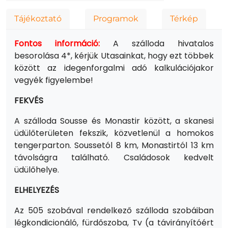
Tájékoztató
Programok
Térkép
Fontos információ:
A szálloda hivatalos
besorolása 4*, kérjük Utasainkat, hogy ezt többek
között az idegenforgalmi adó kalkulációjakor
vegyék figyelembe!
FEKVÉS
A szálloda Sousse és Monastir között, a skanesi
üdülőterületen fekszik, közvetlenül a homokos
tengerparton. Soussetól 8 km, Monastirtól 13 km
távolságra található. Családosok kedvelt
üdülőhelye.
ELHELYEZÉS
Az 505 szobával rendelkező szálloda szobáiban
légkondicionáló, fürdőszoba, Tv (a távirányítóért