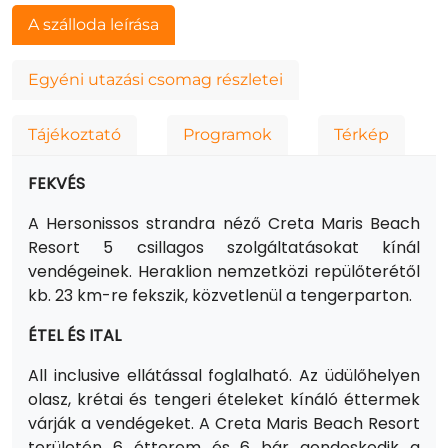
A szálloda leírása
Egyéni utazási csomag részletei
Tájékoztató
Programok
Térkép
FEKVÉS
A Hersonissos strandra néző Creta Maris Beach
Resort 5 csillagos szolgáltatásokat kínál
vendégeinek. Heraklion nemzetközi repülőterétől
kb. 23 km-re fekszik, közvetlenül a tengerparton.
ÉTEL ÉS ITAL
All inclusive ellátással foglalható.
Az üdülőhelyen
olasz, krétai és tengeri ételeket kínáló éttermek
várják a vendégeket. A Creta Maris Beach Resort
területén 6 étterem és 6 bár gondoskodik a