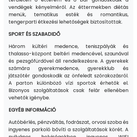
vendégek kényelméről. Az éttermekben diétás
menük, tematikus esték és romantikus,
tengerparti étkezési lehetőségek biztosítottak.
SPORT ÉS SZABADIDŐ
Három kültéri medence, teniszpályák és
thalasso-központ beltéri medencével, szaunával
és pezsgőfürdővel áll rendelkezésre. A gyerekek
számára gyerekmedence, gyerekklub és
játszótér gondoskodik az önfeledt szórakozásról.
A parton különböző vízi sportok érhetők el.
Bizonyos szolgáltatások csak felár ellenében
vehetők igénybe.
EGYÉB INFORMÁCIÓ
Autóbérlés, pénzváltás, fodrászat, orvosi szoba és
ingyenes parkoló bővíti a szolgáltatások körét. A
nyilvános helyiségekben ingyenes WIFI