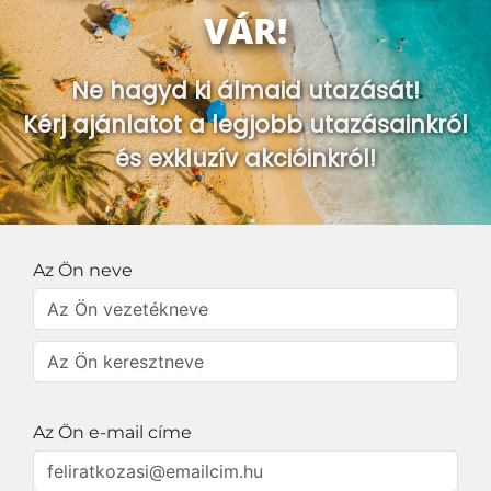
VÁR!
Ne hagyd ki álmaid utazását!
Kérj ajánlatot a legjobb utazásainkról
és exkluzív akcióinkról!
Az Ön neve
Az Ön e-mail címe