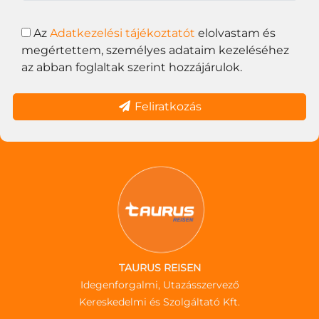
Az
Adatkezelési tájékoztatót
elolvastam és
megértettem, személyes adataim kezeléséhez
az abban foglaltak szerint hozzájárulok.
Feliratkozás
TAURUS REISEN
Idegenforgalmi, Utazásszervező
Kereskedelmi és Szolgáltató Kft.