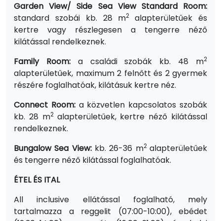
Garden View/ Side Sea View Standard Room:
2
standard szobái kb. 28 m
alapterületűek és
kertre vagy részlegesen a tengerre néző
kilátással rendelkeznek.
2
Family Room:
a családi szobák kb. 48 m
alapterületűek, maximum 2 felnőtt és 2 gyermek
részére foglalhatóak, kilátásuk kertre néz.
Connect Room:
a közvetlen kapcsolatos szobák
2
kb. 28 m
alapterületűek, kertre néző kilátással
rendelkeznek.
2
Bungalow Sea View:
kb. 26-36 m
alapterületűek
és tengerre néző kilátással foglalhatóak.
ÉTEL ÉS ITAL
All inclusive ellátással foglalható, mely
tartalmazza a reggelit (07:00-10:00), ebédet