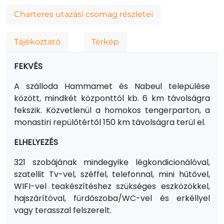
Charteres utazási csomag részletei
Tájékoztató
Térkép
FEKVÉS
A szálloda Hammamet és Nabeul települése
között, mindkét központtól kb. 6 km távolságra
fekszik. Közvetlenül a homokos tengerparton, a
monastiri repülőtértől 150 km távolságra terül el.
ELHELYEZÉS
321 szobájának mindegyike légkondicionálóval,
szatellit Tv-vel, széffel, telefonnal, mini hűtővel,
WIFI-vel teakészítéshez szükséges eszközökkel,
hajszárítóval, fürdőszoba/WC-vel és erkéllyel
vagy terasszal felszerelt.