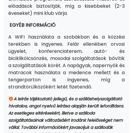
előadások biztosítják, míg a kisebbeket (2-3
éveseket) mini klub várja.
EGYÉB INFORMÁCIÓ
A WIFI használata a szobákban és a közzési
terekben is ingyenes. Felár ellenében orvosi
ügyelet, konferenciaterem, autó- és
biciklikölcsönzés, mosodai szolgáltatások bővítik
a szolgáltatások körét. A napágyak, napernyők és
matracok használata a medence mellett és a
tengerparton is ingyenes, míg a
strandtörülközőkért letét fizetendő.
A leírás tájékoztató jellegű, és a szálláshelyszolgáltató
hivatalos, angol nyelvű leírása alapján került lefordításra.
Az esetleges eltérésekért, illetve a szálloda
szolgáltatásainak változásáért Irodánk felelősséget nem
vállal. További információkért javasoljuk a szállodák