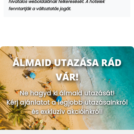
hivatalos weboldalának felkeresését. A hotelek
fenntartják a változtatás jogát.
ÁLMAID UTAZÁSA RÁD
VÁR!
Ne hagyd ki álmaid utazását!
Kérj ajánlatot a legjobb utazásainkról
és exkluzív akcióinkról!