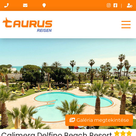
|
Galéria megtekintése
Calimera Delfino Beach Resort