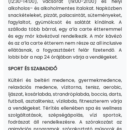
(12:30-14:00), vacsorát (19:00-21:00) és helyi
alkoholos– és alkoholmentes italokat. Napközben
snackételeket, pizzát, palacsintát, süteményeket,
fagylaltot, gyümölcsöt és salátát kínálnak. A
szálloda több bárral, egy a’la carte étteremmel
és egy mór kávézóval rendelkezik. A mór kávézó
és az a’la carte étterem nem része az all inclusive
ellátásnak, a fogyasztásért felár fizetendő. A
lobbi bár a nap 24 órájában várja a vendégeket.
SPORT ÉS SZABADIDŐ
Kültéri és beltéri medence, gyermekmedence,
relaxációs medence, vízitorna, tenisz, aerobic,
íjászat, kosárlabda, strandröplabda, boccia, darts,
futball, asztalitenisz, vízilabda, fitneszterem várja
a vendégeket. Térítés ellenében spa és wellness
szolgáltatások, szépségápolás, vízi sportok,
fodrászat áll rendelkezésre. A szórakozást az
animációs programok, szórakoztató műsorok és